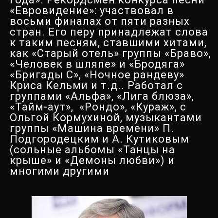
«Евровидение»: участвовал в
восьми финалах от пяти разных
стран. Его перу принадлежат слова
к таким песням, ставшими хитами,
как «Старый отель» группы «Браво»,
«Человек в шляпе» и «Бродяга»
«Бригады С», «Ночное рандеву»
Криса Кельми и т.д.. Работал с
группами «Альфа», «Лига блюза»,
«Тайм-аут», «Рондо», «Кураж», с
Ольгой Кормухиной, музыкантами
группы «Машина времени» П.
Подгородецким и А. Кутиковым
(сольные альбомы «Танцы на
крыше» и «Демоны любви») и
многими другими