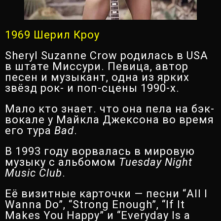
1969 Шерил Кроу
Sheryl Suzanne Crow родилась в USA
в штате Миссури. Певица, автор
песен и музыкант, одна из ярких
звёзд рок- и поп-сцены 1990-х.
Мало кто знает. что она пела на бэк-
вокале у Майкла Джексона во время
его тура
Bad
.
В 1993 году ворвалась в мировую
музыку с альбомом
Tuesday Night
Music Club
.
Её визитные карточки — песни “All I
Wanna Do”, “Strong Enough”, “If It
Makes You Happy” и “Everyday Is a