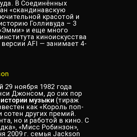
уда. В Соединённых
ран «скандинавскую
лючительной красотой и
историю Голливуда – 3
и «Эмми» и еще много
 института киноискусства
 версии AFI — занимает 4-
son
 29 ноября 1982 года
си Джонсом, до сих пор
истории музыки
(тираж
вестен как «Король поп-
 сотен других премий.
та, но и работой в кино. С
дка», «Мисс Робинзон»,
я 2009 г. семья Jackson