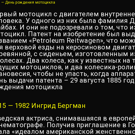
 — День рождения мотоцикла
рвый мотоцикл с двигателем внутренне
ловека. У одного из них была фамилия Д
йбах. И они не подозревали о том, что 
тоцикл. Патент на изобретение был выд
званием «Petroleum Reitwagen», что мож
я верховой езды на керосиновом двигат
ревянной, с сиденьем, изготовленным из
колесах. Два колеса, как у известных на
дущих мотоциклов, и два колесика-ролика
вновесия, чтобы не упасть, когда аппара
нь выдачи патента – 29 августа 1885 го
ждения мотоцикла
15 — 1982 Ингрид Бергман
едская актриса, снимавшаяся в европе
нематографе. Получив приглашение в Го
ала «идеалом американской женственно