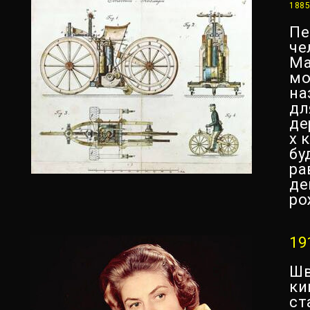
1885
Пе
че
Ма
мо
на
дл
де
х 
бу
ра
де
ро
19
Шв
ки
ст