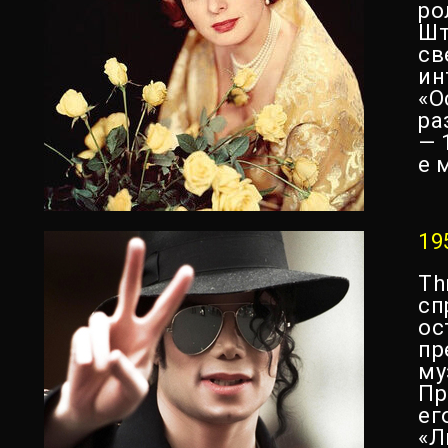
ро
Шт
св
ин
«О
ра
— 
е 
19
Th
сп
ос
пр
му
Пр
ег
«Л