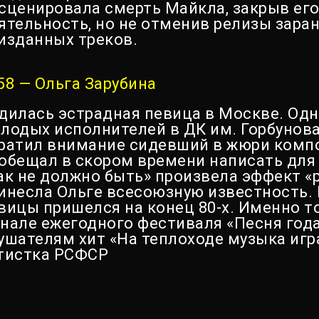
сценировала смерть Майкла, закрыв ег
ятельность, но не отменив релизы зара
изданных треков.
58 — Ольга Зарубина
дилась эстрадная певица в Москве. Од
лодых исполнителей в ДК им. Горбунова
ратил внимание сидевший в жюри комп
обещал в скором времени написать для 
ак не должно быть» произвела эффект 
инесла Ольге всесоюзную известность.
вицы пришелся на конец 80-х. Именно то
нале ежегодного фестиваля «Песня год
ушателям хит «На теплоходе музыка игр
тистка РСФСР