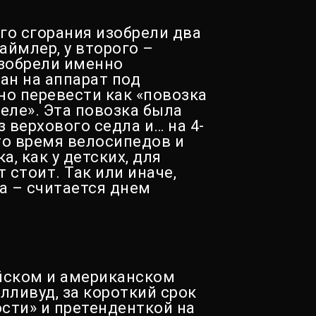
го сгорания изобрели два
аймлер, у второго –
изобрели именно
ан на аппарат под
но перевести как «повозка
еле». Эта повозка была
 верхового седла и… на 4-
 то время велосипедов и
, как у детских, для
т стоит. Так или иначе,
да – считается днем
йском и американском
лливуд, за короткий срок
сти» и претенденткой на