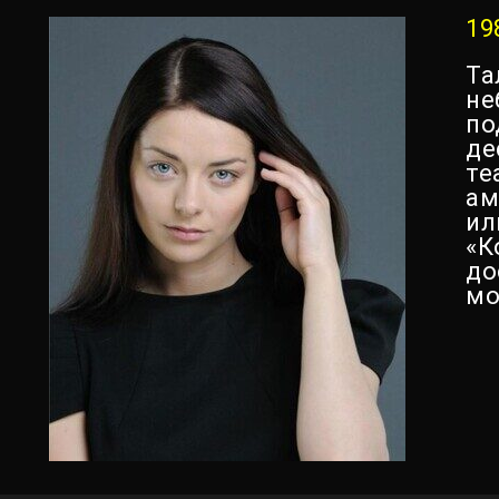
19
Та
не
по
де
те
ам
ил
«К
до
мо