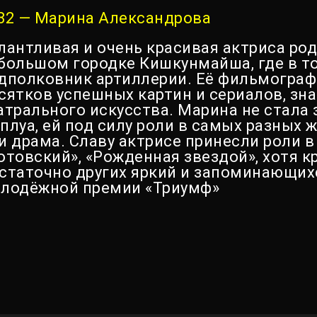
82 — Марина Александрова
лантливая и очень красивая актриса род
большом городке Кишкунмайша, где в то
дполковник артиллерии. Её фильмограф
сятков успешных картин и сериалов, зна
атрального искусства. Марина не стала
плуа, ей под силу роли в самых разных ж
и драма. Славу актрисе принесли роли в
отовский», «Рожденная звездой», хотя кр
статочно других яркий и запоминающихс
лодёжной премии «Триумф»