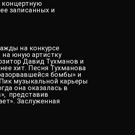
о концертную
нее записанных и
нажды на конкурсе
 на юную артистку
озитор Давид Тухманов и
нее хит. Песня Тухманова
«разорвавшейся бомбы» и
 Пик музыкальной карьеры
гда она оказалась в
а», представив
ает». Заслуженная