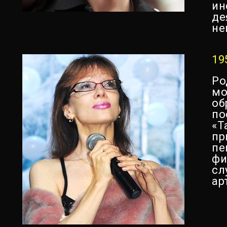
ин
де
не
19
Ро
мо
об
по
«Т
пр
пе
фи
сл
ар