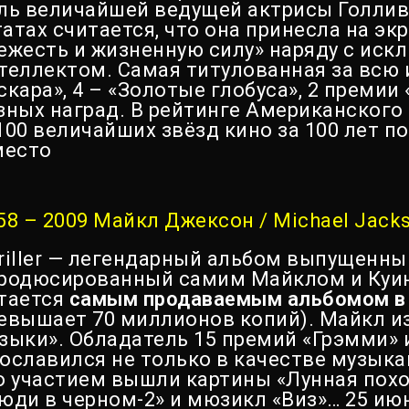
ль величайшей ведущей актрисы Голлив
атах считается, что она принесла на эк
ежесть и жизненную силу» наряду с иск
теллектом. Самая титулованная за всю 
скара», 4 – «Золотые глобуса», 2 преми
зных наград. В рейтинге Американского
100 величайших звёзд кино за 100 лет по
место
58 – 2009 Майкл Джексон / Michael Jack
riller — легендарный альбом выпущенный
родюсированный самим Майклом и Куин
тается
самым продаваемым альбомом в 
евышает 70 миллионов копий). Майкл из
зыки». Обладатель 15 премий «Грэмми» и
ославился не только в качестве музыкан
о участием вышли картины «Лунная похо
юди в черном-2» и мюзикл «Виз»… 25 июн